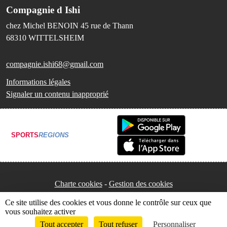
Compagnie d Ishi
chez Michel BENOIN 45 rue de Thann
68310
WITTELSHEIM
compagnie.ishi68@gmail.com
Informations légales
Signaler un contenu inapproprié
SPORTS
REGIONS
Charte cookies
Gestion des cookies
Ce site utilise des cookies et vous donne le contrôle sur ceux que
vous souhaitez activer
Tout accepter
Tout refuser
Personnaliser
Envie de participer ?
Connexion