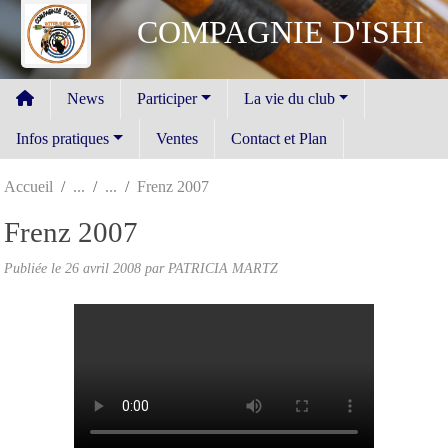
Panneau de gestion des cookies
COMPAGNIE D'ISHI
News
Participer
La vie du club
Infos pratiques
Ventes
Contact et Plan
Accueil
Frenz 2007
Frenz 2007
Publiée le
26 avril 2008
par PATRICIA MARTZ